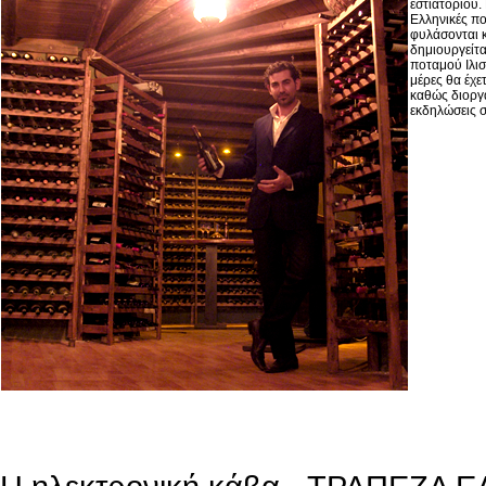
εστιατορίου.
Ελληνικές πο
φυλάσονται 
δημιουργείτα
ποταμού Ιλισ
μέρες θα έχετ
καθώς διοργ
εκδηλώσεις σ