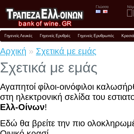
Γλώσσα
Νόμ
€
Γηγενείς Λευκές
Γηγενείς Ερυθρές
Γηγενείς Ερυθρωπές
Κρασιά
Αρχική
»
Σχετικά με εμάς
Σχετικά με εμάς
Αγαπητοί φίλοι-οινόφιλοι καλωσήρ
στη ηλεκτρονική σελίδα του εστι
Ελλ-Οίνων
!
Εδώ θα βρείτε την πιο ολοκληρωμέ
Οινικό κρασί,