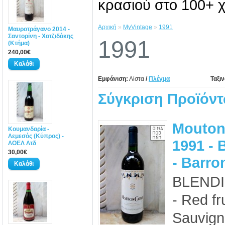
κρασιού στο 100+ χ
Αρχική
»
MyVintage
»
1991
Μαυροτράγανο 2014 -
Σαντορίνη - Χατζιδάκης
1991
(Κτήμα)
240,00€
Εμφάνιση:
Λίστα
/
Πλέγμα
Ταξι
Σύγκριση Προϊόντ
Mouton
Κουμανδαρία -
Λεμεσός (Κύπρος) -
1991 - 
ΛΟΕΛ Λτδ
30,00€
- Barro
BLENDI
- Red fr
Sauvign