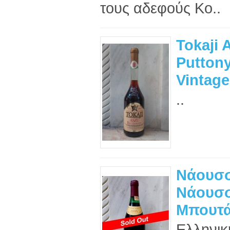
τους αδεφούς Κο..
Tokaji 
Putton
Vintage
..
Νάουσσ
Νάουσσ
Μπουτά
Ελληνικ