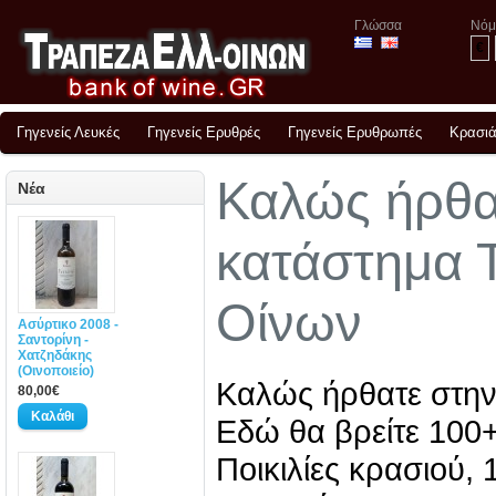
Γλώσσα
Νόμ
€
Γηγενείς Λευκές
Γηγενείς Ερυθρές
Γηγενείς Ερυθρωπές
Κρασιά
Καλώς ήρθα
Νέα
κατάστημα 
Οίνων
Ασύρτικο 2008 -
Σαντορίνη -
Χατζηδάκης
(Οινοποιείο)
Καλώς ήρθατε στην
80,00€
Εδώ θα βρείτε 100+
Ποικιλίες κρασιού, 