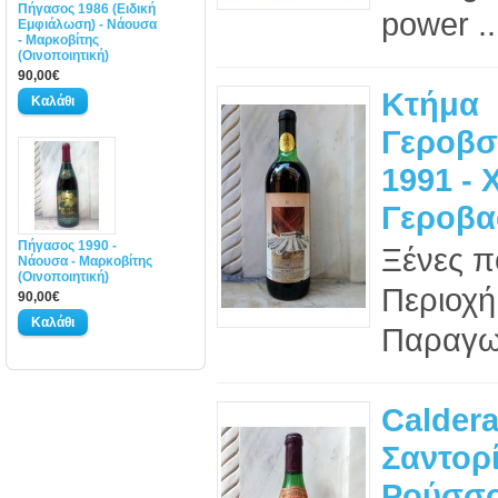
Πήγασος 1986 (Ειδική
power ..
Εμφιάλωση) - Νάουσα
- Μαρκοβίτης
(Οινοποιητική)
90,00€
Κτήμα
Γεροβσ
1991 - 
Γεροβα
Πήγασος 1990 -
Ξένες πο
Νάουσα - Μαρκοβίτης
(Οινοποιητική)
Περιοχή
90,00€
Παραγωγ
Caldera
Σαντορί
Ρούσσο