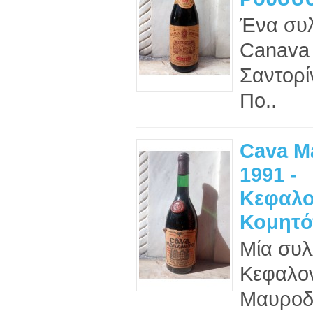
Ένα συλ
Canava
Σαντορίν
Πο..
Cava M
1991 -
Κεφαλο
Κομητό
Μία συλ
Κεφαλον
Μαυροδ