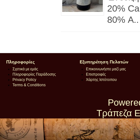
20% Cab
80% Α..
Πληροφορίες
Εξυπηρέτηση Πελατών
Σχετικά με εμάς
Επικοινωνήστε μαζί μας
Πληροφορίες Παράδοσης
Επιστροφές
Privacy Policy
Χάρτης Ιστότοπου
Terms & Conditions
Powere
Τράπεζα Ε