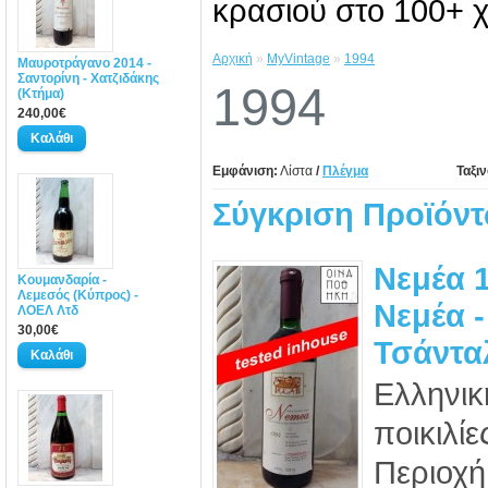
κρασιού στο 100+ χ
Αρχική
»
MyVintage
»
1994
Μαυροτράγανο 2014 -
Σαντορίνη - Χατζιδάκης
1994
(Κτήμα)
240,00€
Εμφάνιση:
Λίστα
/
Πλέγμα
Ταξι
Σύγκριση Προϊόντ
Νεμέα 1
Κουμανδαρία -
Λεμεσός (Κύπρος) -
Νεμέα -
ΛΟΕΛ Λτδ
30,00€
Τσάνταλ
Ελληνικ
ποικιλί
Περιοχή