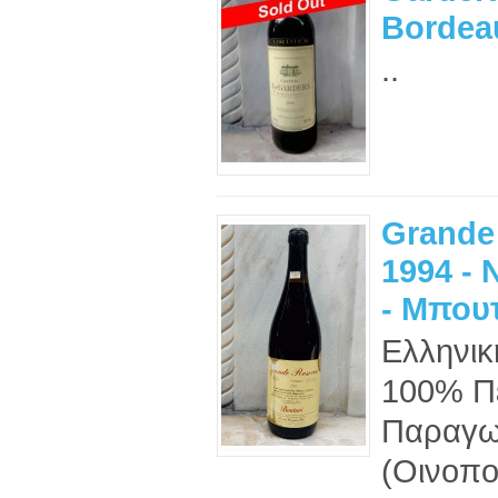
Bordea
..
Grande
1994 -
- Μπου
Ελληνικ
100% Π
Παραγω
(Οινοποι