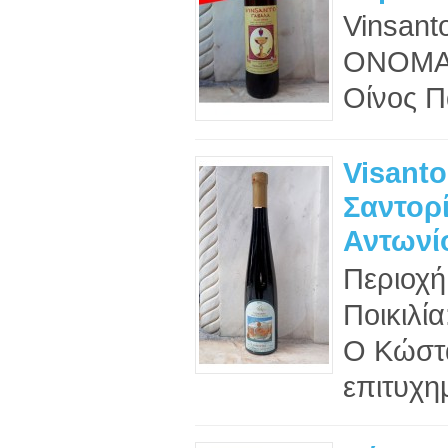
Vinsan
ΟΝΟΜΑ
Oίνος Π
Visanto
Σαντορί
Αντωνί
Περιοχή
Ποικιλία
Ο Κώστα
επιτυχημ