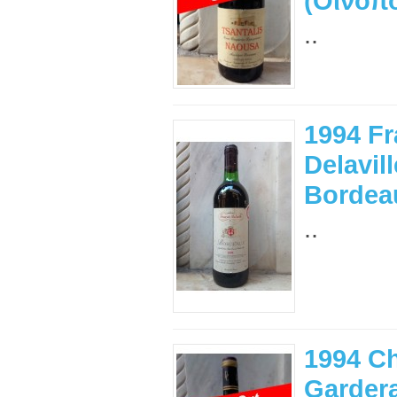
(Οινοπο
..
1994 Fr
Delavill
Bordea
..
1994 C
Gardera