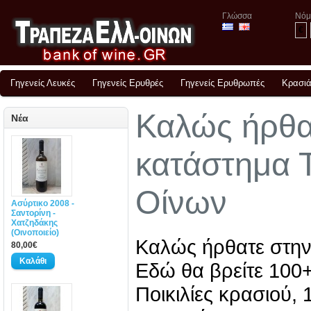
Γλώσσα
Νόμ
€
Γηγενείς Λευκές
Γηγενείς Ερυθρές
Γηγενείς Ερυθρωπές
Κρασιά
Καλώς ήρθα
Νέα
κατάστημα 
Οίνων
Ασύρτικο 2008 -
Σαντορίνη -
Χατζηδάκης
(Οινοποιείο)
Καλώς ήρθατε στην
80,00€
Εδώ θα βρείτε 100+
Ποικιλίες κρασιού, 