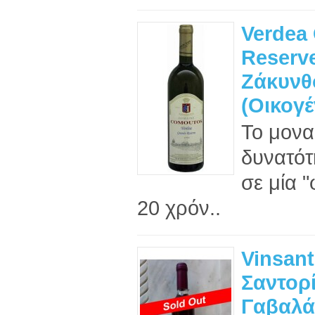
Verdea
Reserve
Ζάκυνθ
(Οικογέ
Το μονα
δυνατότ
σε μία 
20 χρόν..
Vinsant
Σαντορί
Γαβαλάς