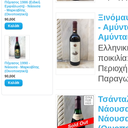
Πήγασος 1986 (Ειδική
Εμφιάλωση) - Νάουσα
- Μαρκοβίτης
(Οινοποιητική)
Ξινόμα
90,00€
- Αμύντ
Αμύντα
Ελληνικ
ποικιλί
Πήγασος 1990 -
Περιοχή
Νάουσα - Μαρκοβίτης
(Οινοποιητική)
Παραγωγ
90,00€
Τσάντα
Νάουσα
Νάουσα