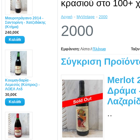
κρασιού στο 100+ χ
Αρχική
»
MyVintage
»
2000
Μαυροτράγανο 2014 -
Σαντορίνη - Χατζιδάκης
2000
(Κτήμα)
240,00€
Εμφάνιση:
Λίστα
/
Πλέγμα
Ταξι
Σύγκριση Προϊόντ
Merlot 
Κουμανδαρία -
Λεμεσός (Κύπρος) -
Δράμα 
ΛΟΕΛ Λτδ
30,00€
Λαζαρί
..