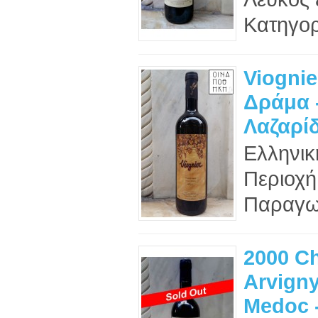
Κατηγορ
Viognie
Δράμα 
Λαζαρί
Ελληνικ
Περιοχ
Παραγωγ
2000 Ch
Arvigny
Medoc 