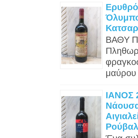
Ερυθρό
Όλυμπο
Κατσαρ
BΑΘΥ 
Πληθωρι
φραγκοσ
μαύρου 
ΙΑΝΟΣ 2
Νάουσα
Αιγιαλε
Ρούβαλ