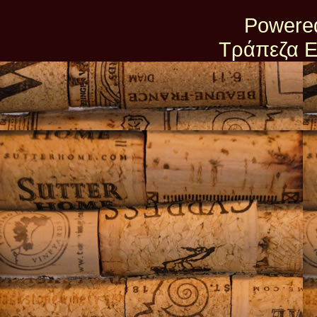
Powere
Τράπεζα Ε