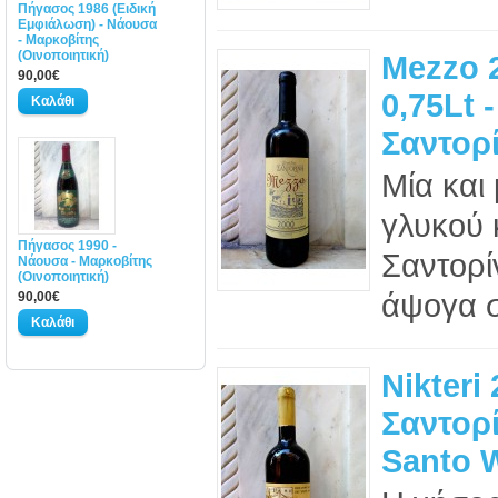
Πήγασος 1986 (Ειδική
Εμφιάλωση) - Νάουσα
- Μαρκοβίτης
(Οινοποιητική)
Mezzo 
90,00€
0,75Lt -
Σαντορί
Μία και
γλυκού 
Πήγασος 1990 -
Σαντορί
Νάουσα - Μαρκοβίτης
(Οινοποιητική)
άψογα σ
90,00€
Nikteri 
Σαντορί
Santo 