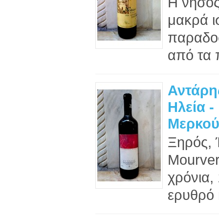
Η νήσος
μακρά ι
παραδο
από τα π
Αντάρης
Ηλεία -
Μερκού
Ξηρός, 
Mourver
χρόνια,
ερυθρό 