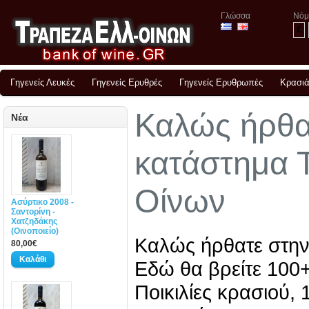
Γλώσσα
Νόμ
€
Γηγενείς Λευκές
Γηγενείς Ερυθρές
Γηγενείς Ερυθρωπές
Κρασιά
Καλώς ήρθα
Νέα
κατάστημα 
Οίνων
Ασύρτικο 2008 -
Σαντορίνη -
Χατζηδάκης
(Οινοποιείο)
Καλώς ήρθατε στην
80,00€
Εδώ θα βρείτε 100+
Ποικιλίες κρασιού, 