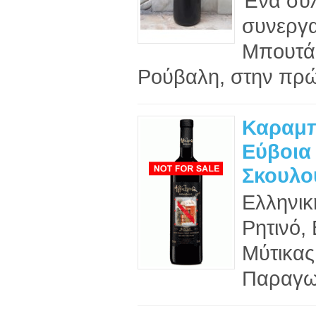
Ένα συλ
συνεργα
Μπουτάρ
Ρούβαλη, στην πρώ
Καραμπ
Εύβοια 
Σκουλο
Ελληνικ
Ρητινό,
Μύτικας
Παραγωγ