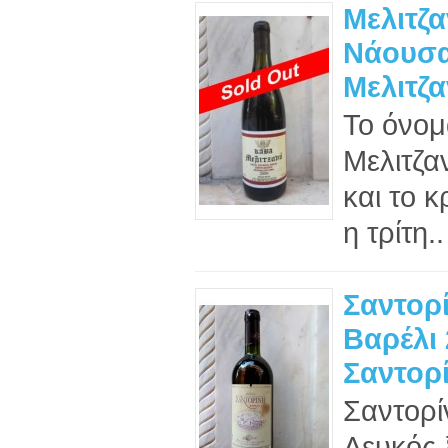
Μελιτζα
Νάουσα
Μελιτζα
Το όνομ
Μελιτζα
και το 
η τρίτη..
Σαντορ
Βαρέλι 
Σαντορί
Σαντορί
Λευκός 