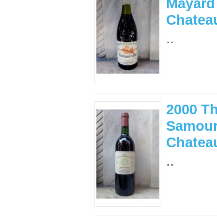
Mayard
Chateau
..
2000 T
Samour
Chateau
..