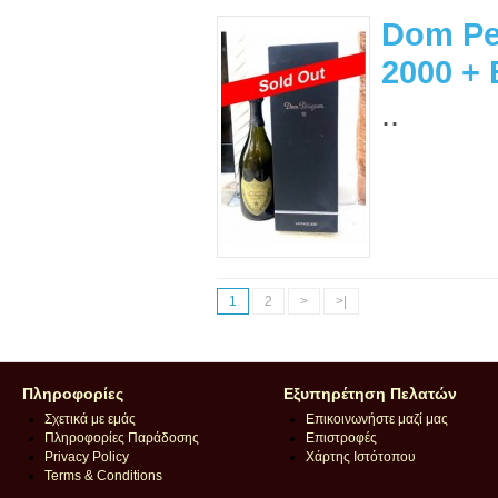
Dom Pe
2000 +
..
1
2
>
>|
Πληροφορίες
Εξυπηρέτηση Πελατών
Σχετικά με εμάς
Επικοινωνήστε μαζί μας
Πληροφορίες Παράδοσης
Επιστροφές
Privacy Policy
Χάρτης Ιστότοπου
Terms & Conditions