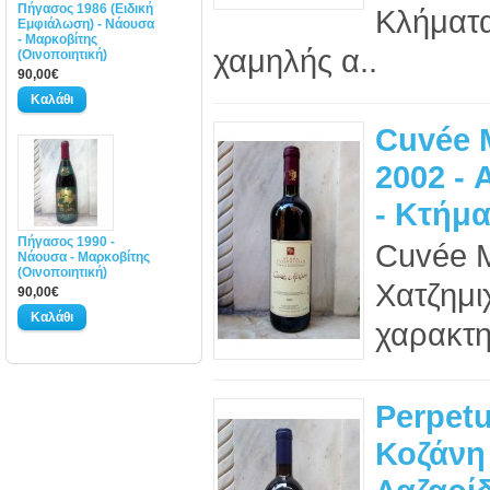
Πήγασος 1986 (Ειδική
Κλήματα
Εμφιάλωση) - Νάουσα
- Μαρκοβίτης
χαμηλής α..
(Οινοποιητική)
90,00€
Cuvée 
2002 - 
- Κτήμ
Πήγασος 1990 -
Cuvée M
Νάουσα - Μαρκοβίτης
(Οινοποιητική)
Χατζημ
90,00€
χαρακτη
Perpetu
Κοζάνη 