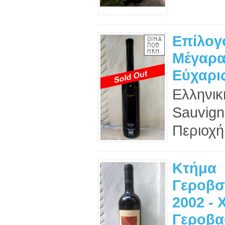
Επίλογο
Μέγαρα
Εύχαρι
Ελληνική
Sauvign
Περιοχή
Κτήμα
Γεροβσ
2002 - 
Γεροβα