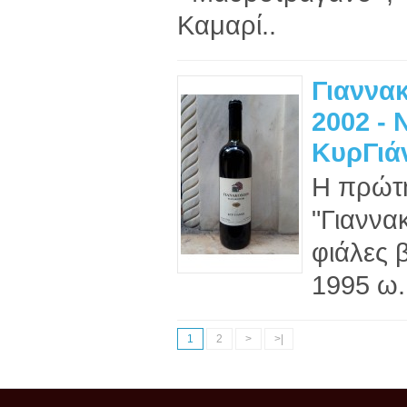
Καμαρί..
Γιαννα
2002 - 
ΚυρΓιά
Η πρώτη
"Γιαννα
φιάλες 
1995 ω.
1
2
>
>|