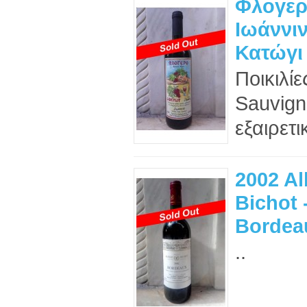
Φλογερ
Ιωάννιν
Κατώγι
Ποικιλίε
Sauvign
εξαιρετ
2002 Al
Bichot 
Bordeau
..