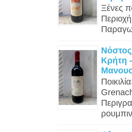
Ξένες πο
Περιοχή
Παραγωγ
Νόστος 
Κρήτη 
Μανου
Ποικιλί
Grenac
Περιγρα
ρουμπιν