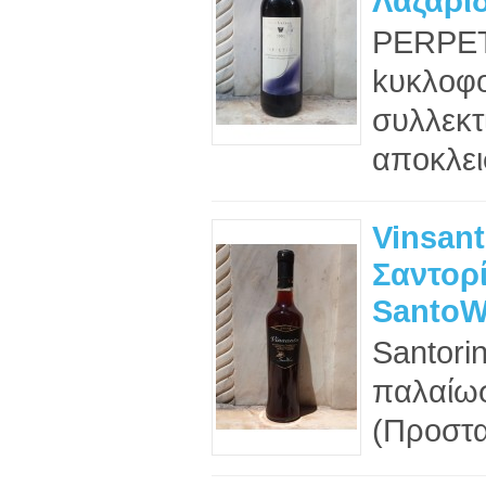
Λαζαρί
PERPET
kυκλοφο
συλλεκτ
αποκλει
Vinsant
Σαντορί
SantoW
Santorin
παλαίω
(Προστα