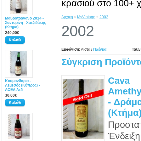
κρασιού στο 100+ χ
Αρχική
»
MyVintage
»
2002
Μαυροτράγανο 2014 -
Σαντορίνη - Χατζιδάκης
2002
(Κτήμα)
240,00€
Εμφάνιση:
Λίστα
/
Πλέγμα
Ταξι
Σύγκριση Προϊόντ
Cava
Κουμανδαρία -
Λεμεσός (Κύπρος) -
Amethy
ΛΟΕΛ Λτδ
30,00€
- Δράμ
(Κτήμα
Προστα
Ένδειξη