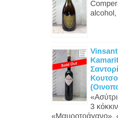
Comperat
alcohol,
Vinsan
Kamarit
Σαντορί
Κουτσο
(Οινοπο
«Ασύτρι
3 κόκκι
«Μαυροτράγανο», 