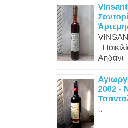
Vinsant
Σαντορί
Άρτεμη
VINSAN
Ποικιλί
Αηδάνι 
Αγιωργί
2002 - 
Τσάντα
..