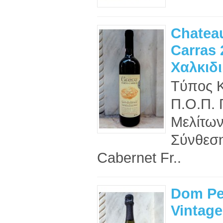
Chatea
Carras 
Χαλκιδι
Tύπος 
Π.Ο.Π. 
Μελίτων
Σύνθεση
Cabernet Fr..
Dom Pe
Vintage