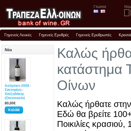
Γλώσσα
Νόμ
€
Γηγενείς Λευκές
Γηγενείς Ερυθρές
Γηγενείς Ερυθρωπές
Κρασιά
Καλώς ήρθα
Νέα
κατάστημα 
Οίνων
Ασύρτικο 2008 -
Σαντορίνη -
Χατζηδάκης
(Οινοποιείο)
Καλώς ήρθατε στην
80,00€
Εδώ θα βρείτε 100+
Ποικιλίες κρασιού, 