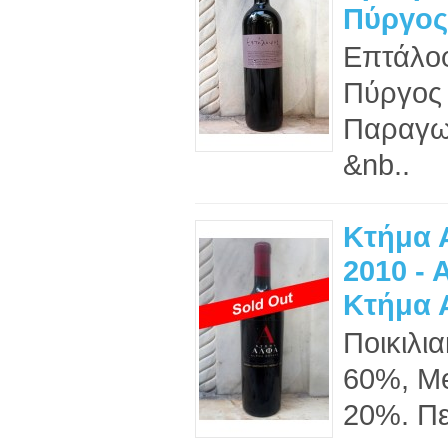
Πύργος
Επτάλοφ
Πύργος 
Παραγω
&nb..
Κτήμα 
2010 - 
Κτήμα 
Ποικιλ
60%, Me
20%. Περ