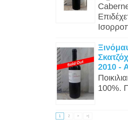
Caberne
Επιδέχε
Ισορροπ
Ξινόμα
Σκατζό
2010 - 
Ποικιλ
100%. Π
1
2
>
>|