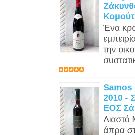
Ζάκυνθ
Κομούτο
Ένα κρα
εμπειρί
την οικ
συστατι
Samos 
2010 - 
ΕΟΣ Σά
Λιαστό
άπρα στ