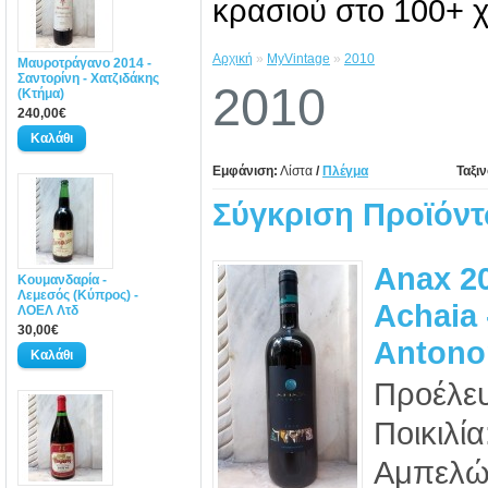
κρασιού στο 100+ χ
Αρχική
»
MyVintage
»
2010
Μαυροτράγανο 2014 -
Σαντορίνη - Χατζιδάκης
2010
(Κτήμα)
240,00€
Εμφάνιση:
Λίστα
/
Πλέγμα
Ταξι
Σύγκριση Προϊόντ
Anax 20
Κουμανδαρία -
Λεμεσός (Κύπρος) -
Achaia 
ΛΟΕΛ Λτδ
30,00€
Antono
Προέλε
Ποικιλί
Αμπελών