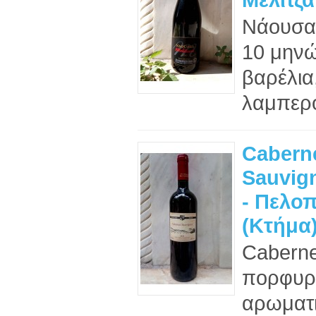
Νάουσα
10 μηνώ
βαρέλια
λαμπερό
Cabern
Sauvig
- Πελο
(Κτήμα
Caberne
πορφυρ
αρωματι