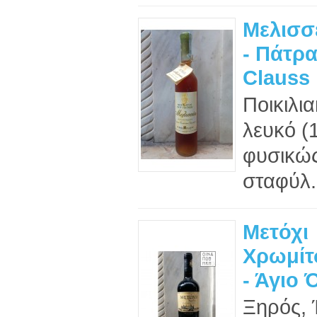
Μελισσ
- Πάτρα
Clauss
Ποικιλι
λευκό (
φυσικώς
σταφύλ.
Μετόχι
Χρωμίτ
- Άγιο 
Ξηρός, 