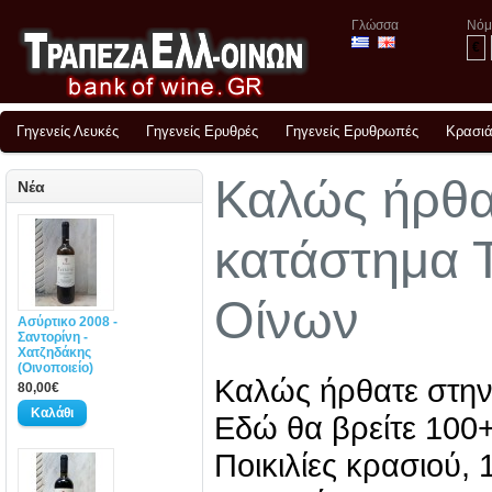
Γλώσσα
Νόμ
€
Γηγενείς Λευκές
Γηγενείς Ερυθρές
Γηγενείς Ερυθρωπές
Κρασιά
Καλώς ήρθα
Νέα
κατάστημα 
Οίνων
Ασύρτικο 2008 -
Σαντορίνη -
Χατζηδάκης
(Οινοποιείο)
Καλώς ήρθατε στην
80,00€
Εδώ θα βρείτε 100+
Ποικιλίες κρασιού, 