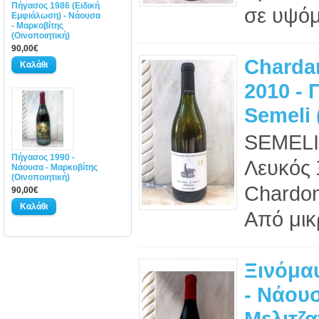
Πήγασος 1986 (Ειδική
σε υψόμ
Εμφιάλωση) - Νάουσα
- Μαρκοβίτης
(Οινοποιητική)
90,00€
Charda
2010 - 
Semeli 
SEMELI
Πήγασος 1990 -
Λευκός 
Νάουσα - Μαρκοβίτης
(Οινοποιητική)
Chardon
90,00€
Από μικ
Ξινόμα
- Νάουσ
Μελιτζα