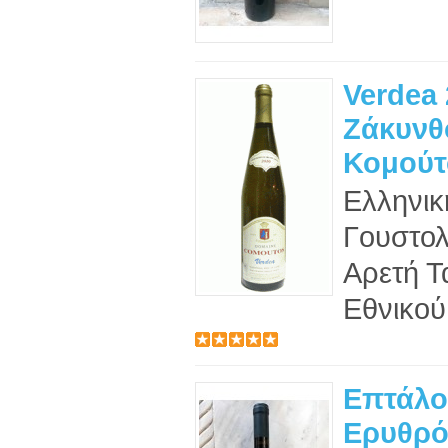
Verdea 
Ζάκυνθ
Κομούτο
Ελληνικ
Γουστολ
Αρετή Τ
Εθνικού
Επτάλ
Ερυθρό