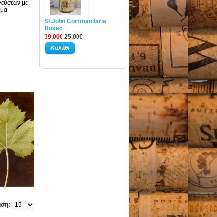
 γεύσεων με
όμα
St.John Commandaria
Boxed
39,00€
25,00€
ιση: