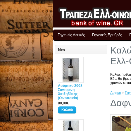
Γηγενείς Λευκές
Γηγενείς Ερυθρές
Καλώ
Νέα
Ελλ-
Καλώς ήρθατ
Εδώ θα βρείτ
χρονών εστια
Ασύρτικο 2008 -
Σαντορίνη -
Αρχική
»
Γηγ
Χατζηδάκης
(Οινοποιείο)
Δαφν
80,00€