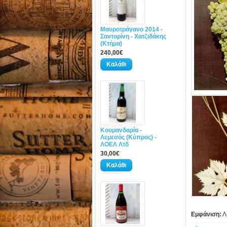
Μαυροτράγανο 2014 -
Σαντορίνη - Χατζιδάκης
(Κτήμα)
240,00€
Κουμανδαρία -
Λεμεσός (Κύπρος) -
ΛΟΕΛ Λτδ
30,00€
Εμφάνιση:
Λ