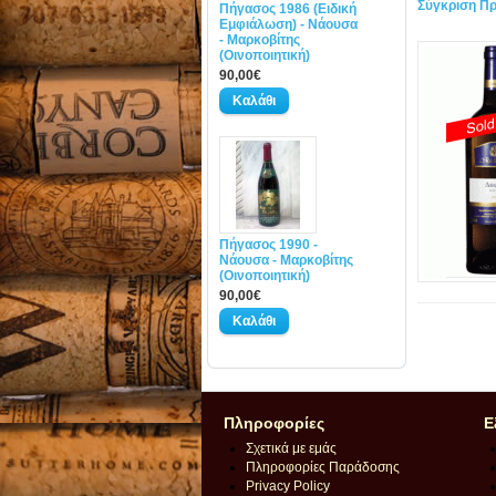
Σύγκριση Πρ
Πήγασος 1986 (Ειδική
Εμφιάλωση) - Νάουσα
- Μαρκοβίτης
(Οινοποιητική)
90,00€
Πήγασος 1990 -
Νάουσα - Μαρκοβίτης
(Οινοποιητική)
90,00€
Πληροφορίες
Ε
Σχετικά με εμάς
Πληροφορίες Παράδοσης
Privacy Policy