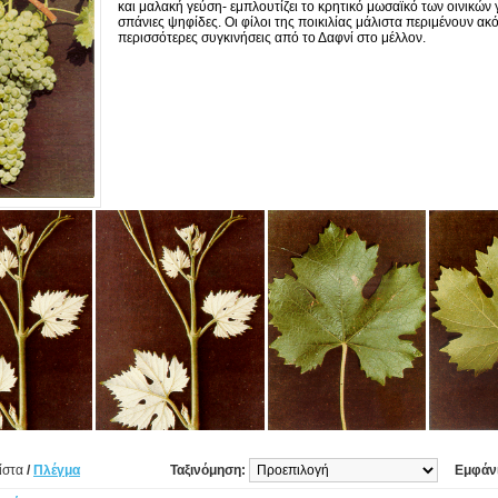
και μαλακή γεύση- εμπλουτίζει το κρητικό μωσαϊκό των οινικών
σπάνιες ψηφίδες. Οι φίλοι της ποικιλίας μάλιστα περιμένουν ακ
περισσότερες συγκινήσεις από το Δαφνί στο μέλλον.
ίστα
/
Πλέγμα
Ταξινόμηση:
Εμφάν