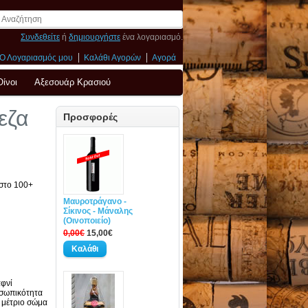
Συνδεθείτε
ή
δημιουργήστε
ένα λογαριασμό.
Ο Λογαριασμός μου
Καλάθι Αγορών
Αγορά
Οίνοι
Αξεσουάρ Κρασιού
εζα
Προσφορές
 στο 100+
Μαυροτράγανο -
Σίκινος - Μάναλης
(Οινοποιείο)
0,00€
15,00€
φνί
οσωπικότητα
 μέτριο σώμα