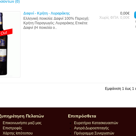
οϊόντων (0)
Δαφνί - Κρήτη - Λυραράκης
0,00€
Χωρίς ΦΠΑ: 0,00€
Ελληνική ποικιλία: Δαφνί 100% Περιοχή:
Κρήτη Παραγωγός: Λυραράκης Ετικέτα:
Δαφνί (Η ποικιλία ο..
Εμφάνιση 1 έως 1 α
ξυπηρέτηση Πελατών
Επιπρόσθετα
Επικοινωνήστε μαζί μας
Ευρετήριο Κατασκευαστών
Επιστροφές
Αγορά Δωροεπιταγής
Χάρτης Ιστότοπου
Πρόγραμμα Συνεργατών