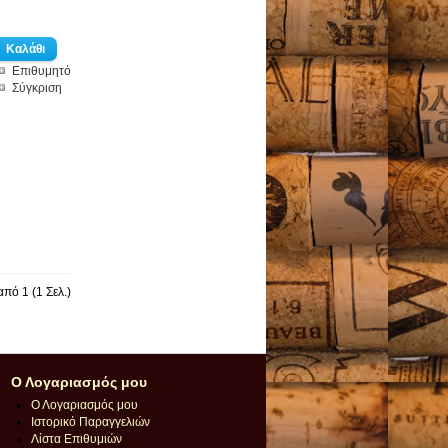
Επιθυμητό
Σύγκριση
πό 1 (1 Σελ.)
Ο Λογαριασμός μου
Ο Λογαριασμός μου
Ιστορικό Παραγγελιών
Λίστα Επιθυμιών