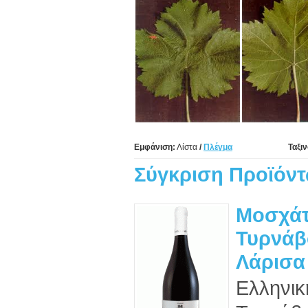
Εμφάνιση:
Λίστα
/
Πλέγμα
Ταξι
Σύγκριση Προϊόντ
Μοσχά
Τυρνάβ
Λάρισα 
Ελληνικ