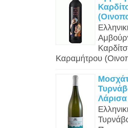
Καρδίτ
(Οινοπο
Ελληνικ
Αμβούρ
Καρδίτ
Καραμήτρου (Οινοπο
Μοσχά
Τυρνάβ
Λάρισα 
Ελληνικ
Τυρνάβο