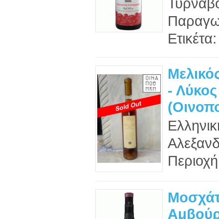
Τυρνάβο
Παραγωγ
Ετικέτα
Μελικός
- Λύκος
(Οινοπο
Ελληνικ
Αλεξανδ
Περιοχή
Μοσχά
Αμβούρ