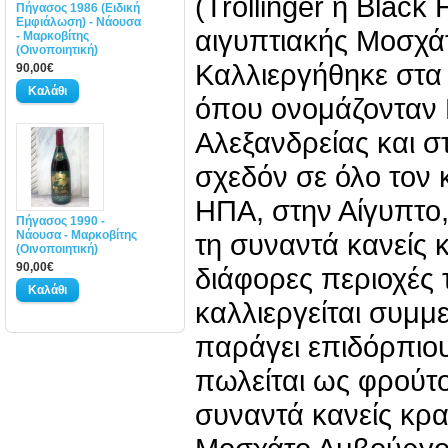
(Trollinger ή Black
Πήγασος 1986 (Ειδική
Εμφιάλωση) - Νάουσα
αιγυπτιακής Μοσχά
- Μαρκοβίτης
(Οινοποιητική)
Καλλιεργήθηκε στα
90,00€
όπου ονομάζονταν
Αλεξανδρείας και σ
σχεδόν σε όλο τον 
ΗΠΑ, στην Αίγυπτο,
Πήγασος 1990 -
Νάουσα - Μαρκοβίτης
τη συναντά κανείς κ
(Οινοποιητική)
90,00€
διάφορες περιοχές
καλλιεργείται συμμε
παράγει επιδόρπιου
πωλείται ως φρούτ
συναντά κανείς κρα