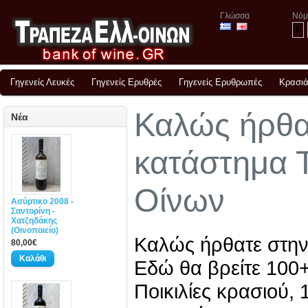
Γλώσσα
Νόμ
€
Γηγενείς Λευκές
Γηγενείς Ερυθρές
Γηγενείς Ερυθρωπές
Κρασιά
Καλώς ήρθα
Νέα
κατάστημα 
Οίνων
Ασύρτικο 2008 -
Σαντορίνη -
Χατζηδάκης
(Οινοποιείο)
Καλώς ήρθατε στην
80,00€
Εδώ θα βρείτε 100+
Ποικιλίες κρασιού, 