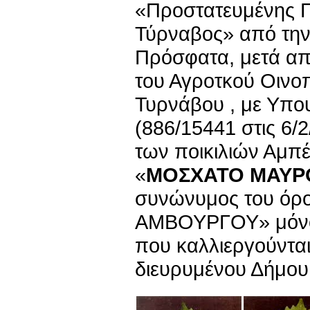
«Προστατευμένης Γ
Τύρναβος» από την 
Πρόσφατα, μετά απ
του Αγροτκού Οινοπ
Τυρνάβου , με Υπο
(886/15441 στις 6/2
των ποικιλιών Αμπ
«
ΜΟΣΧΑΤΟ ΜΑΥΡ
συνώνυμος του ό
ΑΜΒΟΥΡΓΟΥ» μόνο 
που καλλιεργούνται
διευρυμένου Δήμου