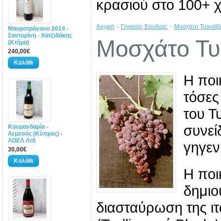
κρασιού στο 100+ χ
Αρχική
»
Γηγενείς Ερυθρές
»
Μοσχάτο Τυρνάβ
Μαυροτράγανο 2014 -
Σαντορίνη - Χατζιδάκης
Μοσχάτο Τ
(Κτήμα)
240,00€
Η ποι
τόσες
του Τ
συνε
Κουμανδαρία -
Λεμεσός (Κύπρος) -
ΛΟΕΛ Λτδ
γηγεν
30,00€
Η ποι
δημιο
διασταύρωση της ιτ