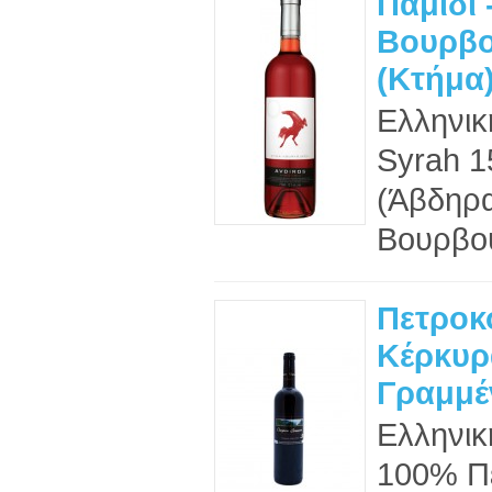
Παμίδι 
Βουρβο
(Κτήμα
Ελληνικ
Syrah 1
(Άβδηρ
Βουρβου
Πετροκ
Κέρκυρ
Γραμμέν
Ελληνικ
100% Πε