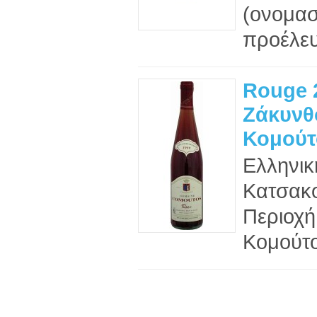
(ονομασ
προέλευ
Rouge 
Ζάκυνθ
Κομούτ
Ελληνικ
Κατσακο
Περιοχή
Κομούτο