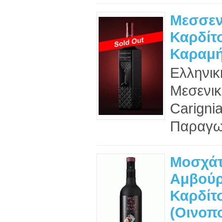
Μεσσεν
Καρδίτσ
Καραμή
Ελληνικ
Μεσενικ
Carigni
Παραγωγ
Μοσχά
Αμβούρ
Καρδίτ
(Οινοπο