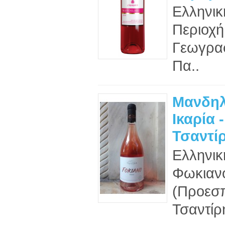
Ελληνικ
Περιοχή
Γεωγρα
Πα..
Μανδηλ
Ικαρία -
Τσαντίρ
Ελληνικ
Φωκιανό
(Προεσ
Τσαντίρ