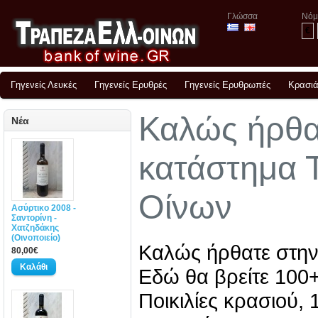
Γλώσσα
Νόμ
€
Γηγενείς Λευκές
Γηγενείς Ερυθρές
Γηγενείς Ερυθρωπές
Κρασιά
Καλώς ήρθα
Νέα
κατάστημα 
Οίνων
Ασύρτικο 2008 -
Σαντορίνη -
Χατζηδάκης
(Οινοποιείο)
Καλώς ήρθατε στην
80,00€
Εδώ θα βρείτε 100+
Ποικιλίες κρασιού, 