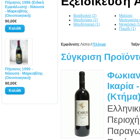
Εξειδίκευση 
Πήγασος 1986 (Ειδική
Εμφιάλωση) - Νάουσα
- Μαρκοβίτης
(Οινοποιητική)
Βραδυανό (2)
Μαύρος
Μανδηλάρι (2)
Μεσενικόλα 
90,00€
Μανδηλαρια (1)
Νεγκόσκα (1
Παμίδι (1)
Εμφάνιση:
Λίστα
/
Πλέγμα
Ταξι
Σύγκριση Προϊόντ
Πήγασος 1990 -
Φωκιαν
Νάουσα - Μαρκοβίτης
(Οινοποιητική)
Ικαρία 
90,00€
(Κτήμα
Ελληνικ
Περιοχή
Παραγωγ